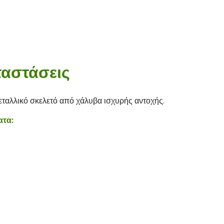
ταστάσεις
ταλλικό σκελετό από χάλυβα ισχυρής αντοχής.
ατα: