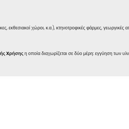
, εκθεσιακοί χώροι, κ.α.), κτηνοτροφικές φάρμες, γεωργικές απ
κής
X
ρήσης
η οποία διαχωρίζεται σε δύο μέρη: εγγύηση των υλι